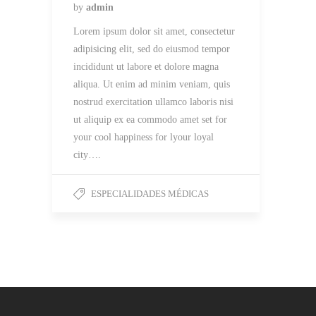
by
admin
Lorem ipsum dolor sit amet, consectetur
adipisicing elit, sed do eiusmod tempor
incididunt ut labore et dolore magna
aliqua. Ut enim ad minim veniam, quis
nostrud exercitation ullamco laboris nisi
ut aliquip ex ea commodo amet set for
your cool happiness for lyour loyal
city….
ESPECIALIDADES MÉDICAS