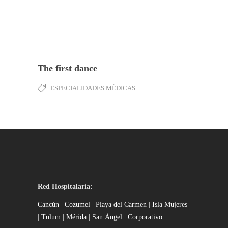
The first dance
ESPECIALIDADES MÉDICAS
Red Hospitalaria:
Cancún
|
Cozumel
|
Playa del Carmen
|
Isla Mujeres
|
Tulum
|
Mérida
|
San Ángel
|
Corporativo