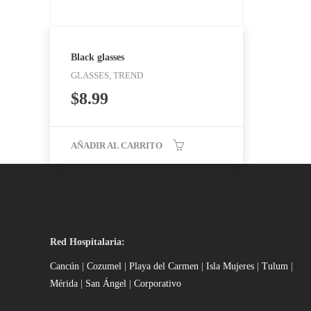
Black glasses
GLASSES, TREND
$
8.99
AÑADIR AL CARRITO
Red Hospitalaria:
Cancún
|
Cozumel
|
Playa del Carmen
|
Isla Mujeres
|
Tulum
|
Mérida
|
San Ángel
|
Corporativo